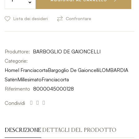
Lista dei desideri
Confrontare
Produttore:
BARBOGLIO DE GAIONCELLI
Categorie:
Home
I Franciacorta
Bargoglio De Gaioncelli
LOMBARDIA
Satèn
Millesimato
Franciacorta
Riferimento
8000045000128
Condividi
DESCRIZIONE
DETTAGLI DEL PRODOTTO