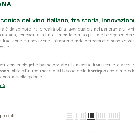
ANA
iconica del vino italiano, tra storia, innovazion
a è da sempre tra le realtà più all’avanguardia nel panorama vitivin
 italiana, conosciuta in tutto il mondo per la qualità e l’eleganza dei
 tradizione e innovazione, intraprendendo percorsi che hanno contr
onale.
oluzioni enologiche hanno portato alla nascita di vini iconici e a veri
scan
, oltre all’introduzione e diffusione della
barrique
come metodo d
oscani a livello globale.
prodotti.