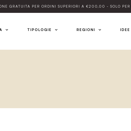
ONE GRATUITA PER ORDINI SUPERIORI A €200,00 - SOLO PER 
A
TIPOLOGIE
REGIONI
IDEE