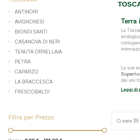
TOSC
ANTINORI
Terra 
AVIGNONESI
La Toscan
BIONDI SANTI
enologica
CASANOVA DI NERI
coniugare
internazi
TENUTA ORNELLAIA
PETRA
Le sue ev
CAPARZO
Supertu
dei vini t
LA BRACCESCA
FRESCOBALDI
Filtra per Prezzo
Ci sono 35 