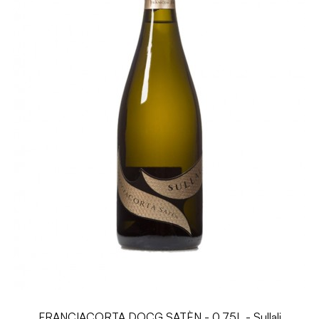
FRANCIACORTA DOCG SATÈN - 0.75L - Sullali