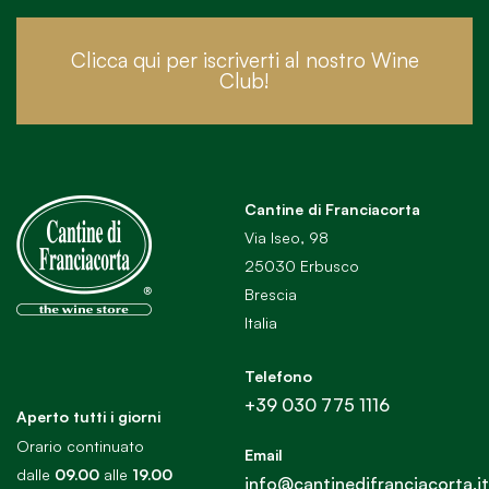
Clicca qui per iscriverti al nostro Wine
Club!
Cantine di Franciacorta
Via Iseo, 98
25030 Erbusco
Brescia
Italia
Telefono
+39 030 775 1116
Aperto tutti i giorni
Orario continuato
Email
dalle
09.00
alle
19.00
info@cantinedifranciacorta.it