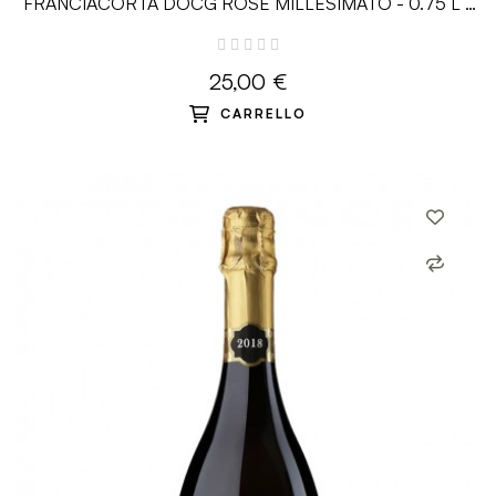
FRANCIACORTA DOCG ROSÉ MILLESIMATO - 0.75 L -
Chiara Ziliani
25,00 €
CARRELLO