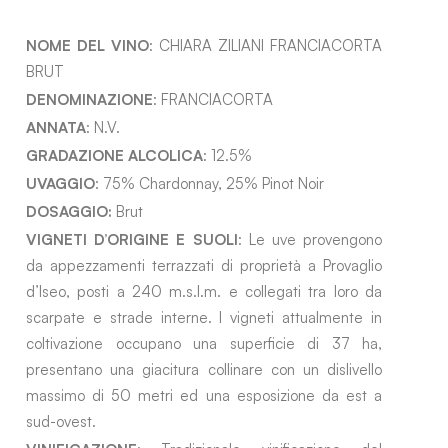
NOME DEL VINO
: CHIARA ZILIANI FRANCIACORTA
BRUT
DENOMINAZIONE
: FRANCIACORTA
ANNATA
: N.V.
GRADAZIONE ALCOLICA
: 12.5%
UVAGGIO
: 75% Chardonnay, 25% Pinot Noir
DOSAGGIO:
Brut
VIGNETI D’ORIGINE E SUOLI
: Le uve provengono
da appezzamenti terrazzati di proprietà a Provaglio
d’Iseo, posti a 240 m.s.l.m. e collegati tra loro da
scarpate e strade interne. I vigneti attualmente in
coltivazione occupano una superficie di 37 ha,
presentano una giacitura collinare con un dislivello
massimo di 50 metri ed una esposizione da est a
sud-ovest.