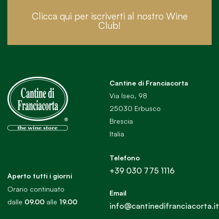
Clicca qui per iscriverti al nostro Wine
Club!
Cantine di Franciacorta
Via Iseo, 98
25030 Erbusco
Brescia
Italia
Telefono
+39 030 775 1116
Aperto tutti i giorni
Orario continuato
Email
dalle
09.00
alle
19.00
info@cantinedifranciacorta.it