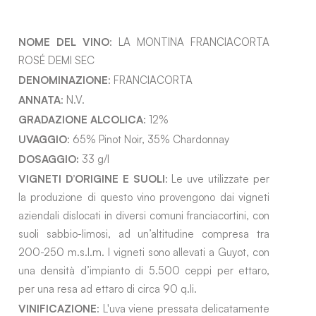
NOME DEL VINO
: LA MONTINA FRANCIACORTA
ROSÉ DEMI SEC
DENOMINAZIONE
: FRANCIACORTA
ANNATA
: N.V.
GRADAZIONE ALCOLICA
: 12%
UVAGGIO
: 65% Pinot Noir, 35% Chardonnay
DOSAGGIO:
33 g/l
VIGNETI D’ORIGINE E SUOLI
: Le uve utilizzate per
la produzione di questo vino provengono dai vigneti
aziendali dislocati in diversi comuni franciacortini, con
suoli sabbio-limosi, ad un’altitudine compresa tra
200-250 m.s.l.m. I vigneti sono allevati a Guyot, con
una densità d’impianto di 5.500 ceppi per ettaro,
per una resa ad ettaro di circa 90 q.li.
VINIFICAZIONE
: L'uva viene pressata delicatamente