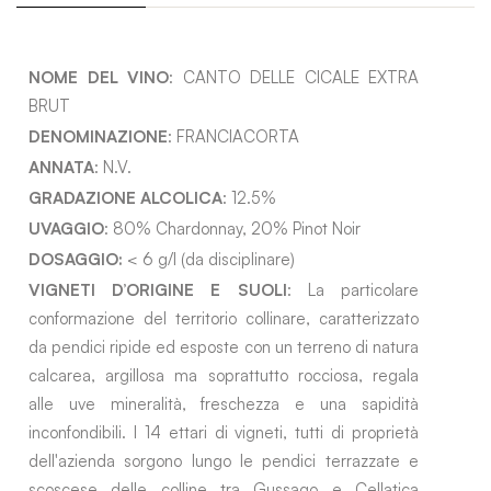
NOME DEL VINO
: CANTO DELLE CICALE EXTRA
BRUT
DENOMINAZIONE
: FRANCIACORTA
ANNATA
: N.V.
GRADAZIONE ALCOLICA
: 12.5%
UVAGGIO
: 80% Chardonnay, 20% Pinot Noir
DOSAGGIO:
< 6 g/l (da disciplinare)
VIGNETI D’ORIGINE E SUOLI
: La particolare
conformazione del territorio collinare, caratterizzato
da pendici ripide ed esposte con un terreno di natura
calcarea, argillosa ma soprattutto rocciosa, regala
alle uve mineralità, freschezza e una sapidità
inconfondibili. I 14 ettari di vigneti, tutti di proprietà
dell'azienda sorgono lungo le pendici terrazzate e
scoscese delle colline tra Gussago e Cellatica