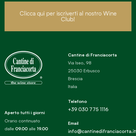
Clicca qui per iscriverti al nostro Wine
Club!
Cantine di Franciacorta
Via Iseo, 98
25030 Erbusco
Brescia
Italia
Telefono
+39 030 775 1116
Aperto tutti i giorni
Orario continuato
Email
dalle
09.00
alle
19.00
info@cantinedifranciacorta.it