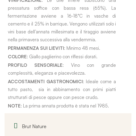
VINIFICAZIONE
: Le uve intere subiscono una
pressatura soffice con bassa resa (65%). La
fermentazione avviene a 16-18°C in vasche di
cemento e il 25% in barrique. Vengono utilizzati solo i
vini base dell’annata millesimata e il tiraggio avviene
nella primavera successiva alla vendemmia.
PERMANENZA SUI LIEVITI
: Minimo 48 mesi.
COLORE
: Giallo paglierino con riflessi dorati.
PROFILO SENSORIALE
: Vino con grande
complessità, eleganza e piacevolezza.
ACCOSTAMENTI GASTRONOMICI
: Ideale come a
tutto pasto, sia in abbinamento con primi piatti
strutturati di pesce oppure con pesce crudo.
NOTE
: La prima annata prodotta è stata nel 1985.
Brut Nature