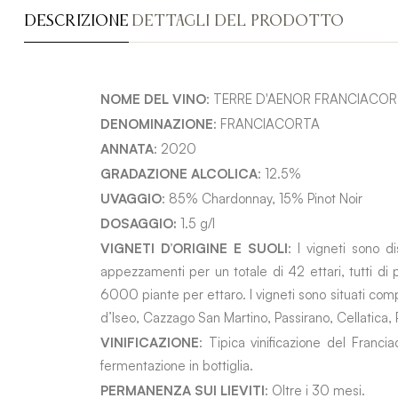
DESCRIZIONE
DETTAGLI DEL PRODOTTO
NOME DEL VINO
:
TERRE D'AENOR
FRANCIACOR
DENOMINAZIONE
: FRANCIACORTA
ANNATA
: 2020
GRADAZIONE ALCOLICA
: 12.5%
UVAGGIO
: 85% Chardonnay, 15% Pinot Noir
DOSAGGIO:
1.5 g/l
VIGNETI D’ORIGINE E SUOLI
: I vigneti sono d
appezzamenti per un totale di 42 ettari, tutti d
6000 piante per ettaro. I vigneti sono situati com
d’Iseo, Cazzago San Martino, Passirano, Cellatica,
VINIFICAZIONE
: Tipica vinificazione del Franc
fermentazione in bottiglia.
PERMANENZA SUI LIEVITI
: Oltre i 30 mesi.