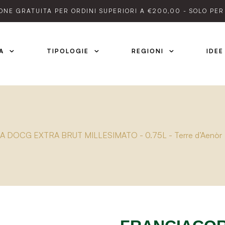
ONE GRATUITA PER ORDINI SUPERIORI A €200,00 - SOLO PER 
A
TIPOLOGIE
REGIONI
IDEE
 DOCG EXTRA BRUT MILLESIMATO - 0.75L - Terre d’Aenòr