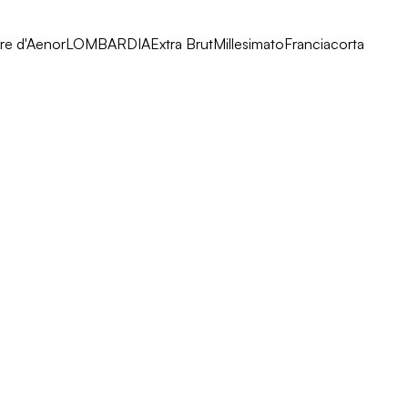
re d'Aenor
LOMBARDIA
Extra Brut
Millesimato
Franciacorta