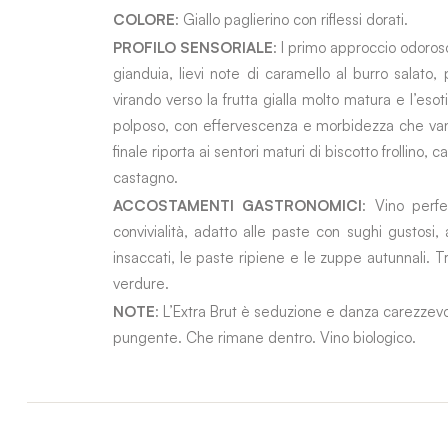
COLORE
: Giallo paglierino con riflessi dorati.
PROFILO SENSORIALE
: l primo approccio odoroso
gianduia, lievi note di caramello al burro salato
virando verso la frutta gialla molto matura e l’eso
polposo, con effervescenza e morbidezza che vann
finale riporta ai sentori maturi di biscotto frollino,
castagno.
ACCOSTAMENTI GASTRONOMICI
: Vino perfe
convivialità, adatto alle paste con sughi gustosi,
insaccati, le paste ripiene e le zuppe autunnali. Tra 
verdure.
NOTE
: L’Extra Brut è seduzione e danza carezzevol
pungente. Che rimane dentro. Vino biologico.