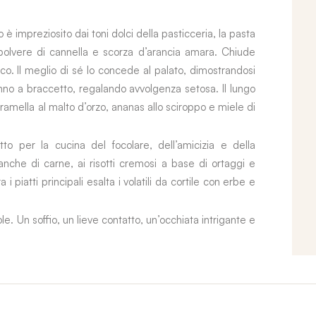
 è impreziosito dai toni dolci della pasticceria, la pasta
, polvere di cannella e scorza d’arancia amara. Chiude
tico. Il meglio di sé lo concede al palato, dimostrandosi
o a braccetto, regalando avvolgenza setosa. Il lungo
 caramella al malto d’orzo, ananas allo sciroppo e miele di
tto per la cucina del focolare, dell’amicizia e della
 anche di carne, ai risotti cremosi a base di ortaggi e
i piatti principali esalta i volatili da cortile con erbe e
e. Un soffio, un lieve contatto, un’occhiata intrigante e