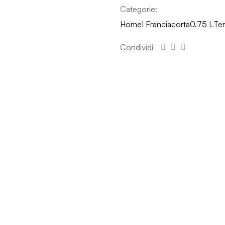
Categorie:
Home
I Franciacorta
0.75 L
Ter
Condividi