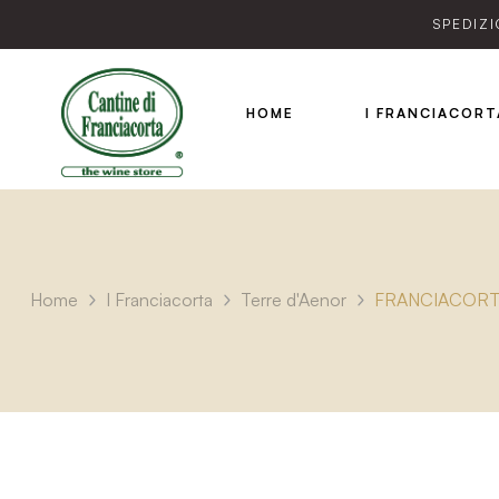
SPEDIZI
HOME
I FRANCIACORT
Home
I Franciacorta
Terre d'Aenor
FRANCIACORTA