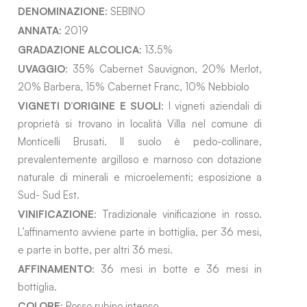
DENOMINAZIONE
: SEBINO
ANNATA
: 2019
GRADAZIONE ALCOLICA
: 13.5%
UVAGGIO
: 35% Cabernet Sauvignon, 20% Merlot,
20% Barbera, 15% Cabernet Franc, 10% Nebbiolo
VIGNETI D’ORIGINE E SUOLI
: I vigneti aziendali di
proprietà si trovano in località Villa nel comune di
Monticelli Brusati. Il suolo è pedo-collinare,
prevalentemente argilloso e marnoso con dotazione
naturale di minerali e microelementi; esposizione a
Sud- Sud Est.
VINIFICAZIONE
: Tradizionale vinificazione in rosso.
L’affinamento avviene parte in bottiglia, per 36 mesi,
e parte in botte, per altri 36 mesi.
AFFINAMENTO
: 36 mesi in botte e 36 mesi in
bottiglia.
COLORE
: Rosso rubino intenso.