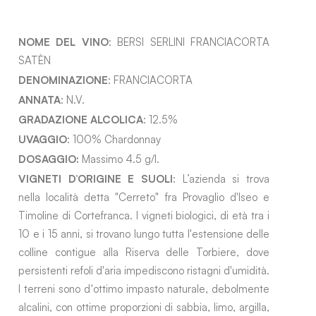
NOME DEL VINO
: BERSI SERLINI FRANCIACORTA
SATÈN
DENOMINAZIONE
: FRANCIACORTA
ANNATA
: N.V.
GRADAZIONE ALCOLICA
: 12.5%
UVAGGIO
: 100% Chardonnay
DOSAGGIO:
Massimo 4.5 g/l.
VIGNETI D’ORIGINE E SUOLI
: L’azienda si trova
nella località detta "Cerreto" fra Provaglio d'Iseo e
Timoline di Cortefranca. I vigneti biologici, di età tra i
10 e i 15 anni, si trovano lungo tutta l'estensione delle
colline contigue alla Riserva delle Torbiere, dove
persistenti refoli d'aria impediscono ristagni d'umidità.
I terreni sono d'ottimo impasto naturale, debolmente
alcalini, con ottime proporzioni di sabbia, limo, argilla,