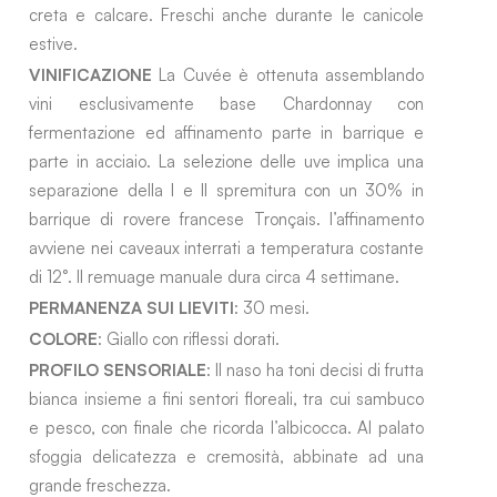
creta e calcare. Freschi anche durante le canicole
estive.
VINIFICAZIONE
La Cuvée è ottenuta assemblando
vini esclusivamente base Chardonnay con
fermentazione ed affinamento parte in barrique e
parte in acciaio. La selezione delle uve implica una
separazione della I e II spremitura con un 30% in
barrique di rovere francese Tronçais. l’affinamento
avviene nei caveaux interrati a temperatura costante
di 12°. Il remuage manuale dura circa 4 settimane.
PERMANENZA SUI LIEVITI
: 30 mesi.
COLORE
: Giallo con riflessi dorati.
PROFILO SENSORIALE
: Il naso ha toni decisi di frutta
bianca insieme a fini sentori floreali, tra cui sambuco
e pesco, con finale che ricorda l’albicocca. Al palato
sfoggia delicatezza e cremosità, abbinate ad una
grande freschezza.