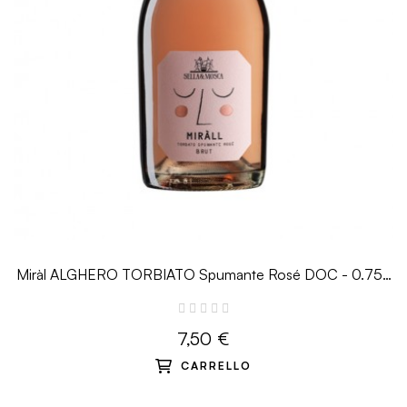
Miràl ALGHERO TORBIATO Spumante Rosé DOC - 0.75L
- Sella&Mosca
7,50 €
CARRELLO