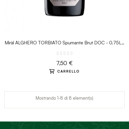
Miràl ALGHERO TORBIATO Spumante Brut DOC - 0.75L -
Sella&Mosca
7,50 €
CARRELLO
Mostrando 1-8 di 8 element(s)