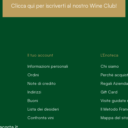
Clicca qui per iscriverti al nostro Wine Club!
Il tuo account
L'Enoteca
Informazioni personali
Chi siamo
Ordini
Perchè acquist
Note di credito
Regali Azienda
Indirizzi
Gift Card
Buoni
Visite guidate 
Lista dei desideri
Il Metodo Fran
Confronta vini
Mappa del sit
acorta.it