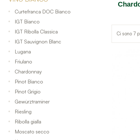
Chard
Curtefranca DOC Bianco
IGT Bianco
IGT Ribolla Classica
Ci sono 7 p
IGT Sauvignon Blanc
Lugana
Friulano
Chardonnay
Pinot Bianco
Pinot Grigio
Gewürztraminer
Riesling
Ribolla gialla
Moscato secco