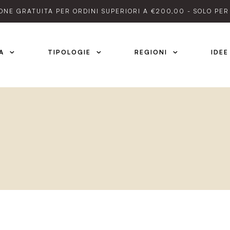
ONE GRATUITA PER ORDINI SUPERIORI A €200,00 - SOLO PER 
A
TIPOLOGIE
REGIONI
IDEE