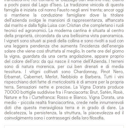
a pochi passi dal Lago d’Iseo. La tradizione vinicola di questa
famiglia è iniziata col nonno Fausto negli anni trenta; ancor oggi
si mantiene la conduzione famigliare dove la titolare
dell'azienda svolge le mansioni di rappresentanza, affiancata
dal marito e dalla figlia Luisa con Cristian che completano i ruoli
tecnici ed agronomici. La moderna cantina è situata al centro
della proprietà, circondata da una bellissima vista panoramica.
I vigneti sono situati ai piedi della collina e sono rivolti a sud con
una leggera pendenza che aumenta l'incidenza dell'energia
solare che viene così sfruttata al meglio. In certe ore del giorno
la vigna, guardata da una certa angolazione, appare proprio
del colore dell’oro: da qui nasce il nome dell’Azienda. I terreni
sono di natura morenica, per cui ben drenati e di media
tessitura. I vitigni coltivati sono Chardonnay, Pinot Nero,
Erbamat, Cabernet, Merlot, Nebbiolo e Barbera. Tutti i vini
rispecchiano doti fatte di meticolosità è di amore per la propria
terra. Sensazioni nette e precise. La Vigna Dorata produce
70000 bottiglie suddivise fra i Franciacorta: Brut, Satèn, Rosè,
Nature e fra i Curtefranca: Rosso e Bianco. Vigna Dorata, una
medio - piccola realtà franciacortina, crede nelle innumerevoli
doti che questa meravigliosa terra è in grado di dare. La
delicatezza, la persistenza, la struttura, la piacevolezza ed il
coinvolgimento sono i contrassegni della loro filosofia.