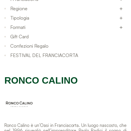
Regione

Tipologia

Formati

Gift Card
Confezioni Regalo
FESTIVAL DEL FRANCIACORTA
RONCO CALINO
Ronco Calino è un’Oasi in Franciacorta. Un luogo nascosto, che
nel 1996 risvegliò nell’imprenditore Paolo Radici il sogno di