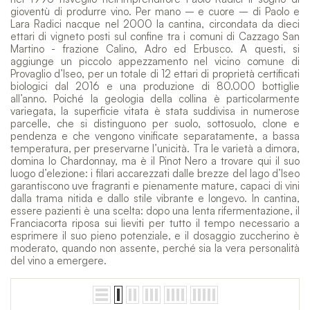
gioventù di produrre vino. Per mano – e cuore – di Paolo e
Lara Radici nacque nel 2000 la cantina, circondata da dieci
ettari di vigneto posti sul confine tra i comuni di Cazzago San
Martino - frazione Calino, Adro ed Erbusco. A questi, si
aggiunge un piccolo appezzamento nel vicino comune di
Provaglio d’Iseo, per un totale di 12 ettari di proprietà certificati
biologici dal 2016 e una produzione di 80.000 bottiglie
all’anno. Poiché la geologia della collina è particolarmente
variegata, la superficie vitata è stata suddivisa in numerose
parcelle, che si distinguono per suolo, sottosuolo, clone e
pendenza e che vengono vinificate separatamente, a bassa
temperatura, per preservarne l’unicità. Tra le varietà a dimora,
domina lo Chardonnay, ma è il Pinot Nero a trovare qui il suo
luogo d’elezione: i filari accarezzati dalle brezze del lago d’Iseo
garantiscono uve fragranti e pienamente mature, capaci di vini
dalla trama nitida e dallo stile vibrante e longevo. In cantina,
essere pazienti è una scelta: dopo una lenta rifermentazione, il
Franciacorta riposa sui lieviti per tutto il tempo necessario a
esprimere il suo pieno potenziale, e il dosaggio zuccherino è
moderato, quando non assente, perché sia la vera personalità
del vino a emergere.